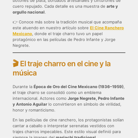
botones de plata, bordados artesanales y cinturones de
cuero repujado. Cada detalle es una muestra de
arte y
orgullo nacional
.
👉 Conoce más sobre la tradición musical que acompaña
este atuendo en nuestro artículo sobre
El Cine Ranchero
Mexicano
, donde el traje charro tuvo un papel
protagónico en las películas de Pedro Infante y Jorge
Negrete.
🎬 El traje charro en el cine y la
música
Durante la
Época de Oro del Cine Mexicano (1936–1959)
,
el traje charro se consolidó como un emblema
internacional. Actores como
Jorge Negrete, Pedro Infante
y Antonio Aguilar
lo convirtieron en símbolo de virilidad,
honor y romanticismo.
En las películas de cine ranchero, los protagonistas solían
cantar a caballo o interpretar serenatas vestidos con
trajes charros impecables. Este estilo visual definió para
siempre la imagen del
mariachi tradicional
.