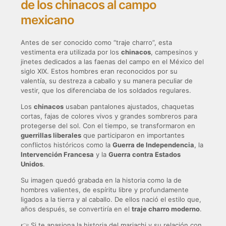
de los chinacos al campo
mexicano
Antes de ser conocido como “traje charro”, esta
vestimenta era utilizada por los
chinacos
, campesinos y
jinetes dedicados a las faenas del campo en el México del
siglo XIX. Estos hombres eran reconocidos por su
valentía, su destreza a caballo y su manera peculiar de
vestir, que los diferenciaba de los soldados regulares.
Los
chinacos
usaban pantalones ajustados, chaquetas
cortas, fajas de colores vivos y grandes sombreros para
protegerse del sol. Con el tiempo, se transformaron en
guerrillas liberales
que participaron en importantes
conflictos históricos como la
Guerra de Independencia
, la
Intervención Francesa
y la
Guerra contra Estados
Unidos
.
Su imagen quedó grabada en la historia como la de
hombres valientes, de espíritu libre y profundamente
ligados a la tierra y al caballo. De ellos nació el estilo que,
años después, se convertiría en el
traje charro moderno
.
👉 Si te apasiona la historia del mariachi y su relación con